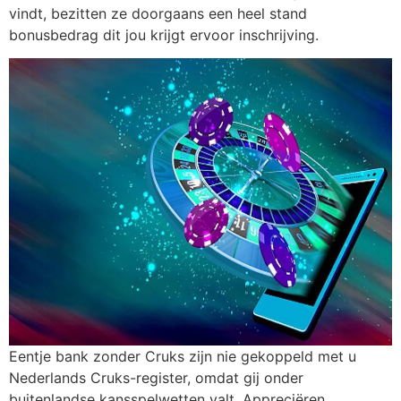
vindt, bezitten ze doorgaans een heel stand
bonusbedrag dit jou krijgt ervoor inschrijving.
Eentje bank zonder Cruks zijn nie gekoppeld met u
Nederlands Cruks-register, omdat gij onder
buitenlandse kansspelwetten valt. Appreciëren