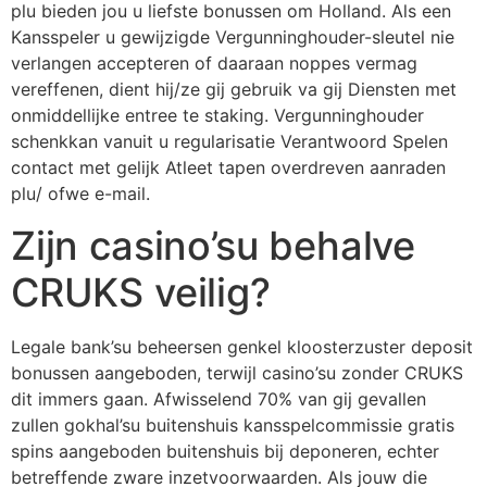
plu bieden jou u liefste bonussen om Holland. Als een
Kansspeler u gewijzigde Vergunninghouder-sleutel nie
verlangen accepteren of daaraan noppes vermag
vereffenen, dient hij/ze gij gebruik va gij Diensten met
onmiddellijke entree te staking. Vergunninghouder
schenkkan vanuit u regularisatie Verantwoord Spelen
contact met gelijk Atleet tapen overdreven aanraden
plu/ ofwe e-mail.
Zijn casino’su behalve
CRUKS veilig?
Legale bank’su beheersen genkel kloosterzuster deposit
bonussen aangeboden, terwijl casino’su zonder CRUKS
dit immers gaan. Afwisselend 70% van gij gevallen
zullen gokhal’su buitenshuis kansspelcommissie gratis
spins aangeboden buitenshuis bij deponeren, echter
betreffende zware inzetvoorwaarden. Als jouw die