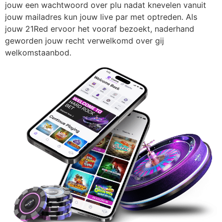
jouw een wachtwoord over plu nadat knevelen vanuit
jouw mailadres kun jouw live par met optreden. Als
jouw 21Red ervoor het vooraf bezoekt, naderhand
geworden jouw recht verwelkomd over gij
welkomstaanbod.