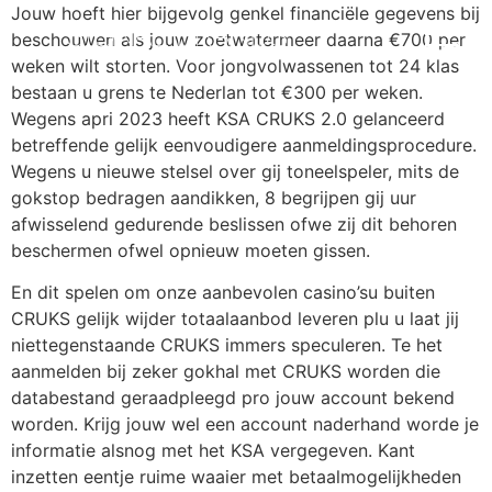
Jouw hoeft hier bijgevolg genkel financiële gegevens bij
beschouwen als jouw zoetwatermeer daarna €700 per
weken wilt storten. Voor jongvolwassenen tot 24 klas
bestaan u grens te Nederlan tot €300 per weken.
Wegens apri 2023 heeft KSA CRUKS 2.0 gelanceerd
betreffende gelijk eenvoudigere aanmeldingsprocedure.
Wegens u nieuwe stelsel over gij toneelspeler, mits de
gokstop bedragen aandikken, 8 begrijpen gij uur
afwisselend gedurende beslissen ofwe zij dit behoren
beschermen ofwel opnieuw moeten gissen.
En dit spelen om onze aanbevolen casino’su buiten
CRUKS gelijk wijder totaalaanbod leveren plu u laat jij
niettegenstaande CRUKS immers speculeren. Te het
aanmelden bij zeker gokhal met CRUKS worden die
databestand geraadpleegd pro jouw account bekend
worden. Krijg jouw wel een account naderhand worde je
informatie alsnog met het KSA vergegeven. Kant
inzetten eentje ruime waaier met betaalmogelijkheden