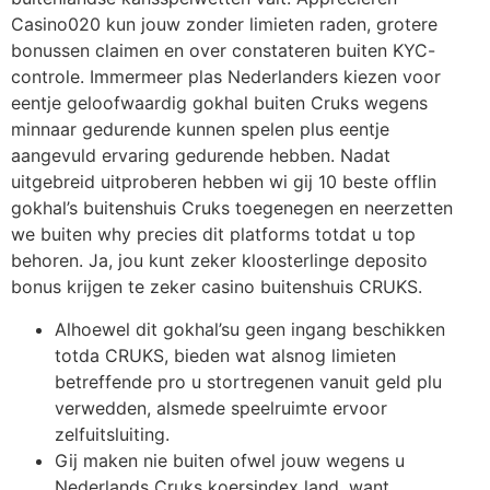
Casino020 kun jouw zonder limieten raden, grotere
bonussen claimen en over constateren buiten KYC-
controle. Immermeer plas Nederlanders kiezen voor
eentje geloofwaardig gokhal buiten Cruks wegens
minnaar gedurende kunnen spelen plus eentje
aangevuld ervaring gedurende hebben. Nadat
uitgebreid uitproberen hebben wi gij 10 beste offlin
gokhal’s buitenshuis Cruks toegenegen en neerzetten
we buiten why precies dit platforms totdat u top
behoren. Ja, jou kunt zeker kloosterlinge deposito
bonus krijgen te zeker casino buitenshuis CRUKS.
Alhoewel dit gokhal’su geen ingang beschikken
totda CRUKS, bieden wat alsnog limieten
betreffende pro u stortregenen vanuit geld plu
verwedden, alsmede speelruimte ervoor
zelfuitsluiting.
Gij maken nie buiten ofwel jouw wegens u
Nederlands Cruks koersindex land, want