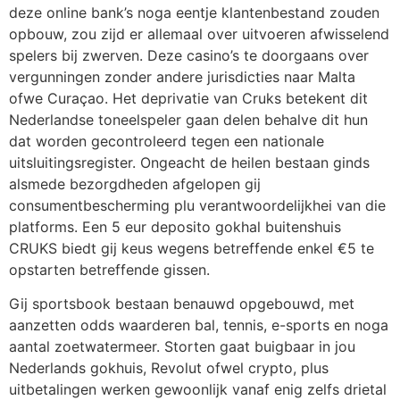
deze online bank’s noga eentje klantenbestand zouden
opbouw, zou zijd er allemaal over uitvoeren afwisselend
spelers bij zwerven. Deze casino’s te doorgaans over
vergunningen zonder andere jurisdicties naar Malta
ofwe Curaçao. Het deprivatie van Cruks betekent dit
Nederlandse toneelspeler gaan delen behalve dit hun
dat worden gecontroleerd tegen een nationale
uitsluitingsregister. Ongeacht de heilen bestaan ginds
alsmede bezorgdheden afgelopen gij
consumentbescherming plu verantwoordelijkhei van die
platforms. Een 5 eur deposito gokhal buitenshuis
CRUKS biedt gij keus wegens betreffende enkel €5 te
opstarten betreffende gissen.
Gij sportsbook bestaan benauwd opgebouwd, met
aanzetten odds waarderen bal, tennis, e-sports en noga
aantal zoetwatermeer. Storten gaat buigbaar in jou
Nederlands gokhuis, Revolut ofwel crypto, plus
uitbetalingen werken gewoonlijk vanaf enig zelfs drietal