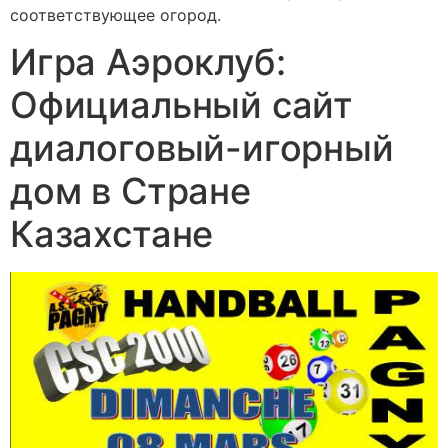
соответствующее огород.
Игра Аэроклуб:
Официальный сайт
диалоговый-игорный
дом в Стране
Казахстане