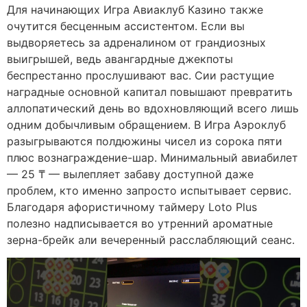
Для начинающих Игра Авиаклуб Казино также
очутится бесценным ассистентом. Если вы
выдворяетесь за адреналином от грандиозных
выигрышей, ведь авангардные джекпоты
беспрестанно прослушивают вас. Сии растущие
наградные основной капитал повышают превратить
аллопатический день во вдохновляющий всего лишь
одним добычливым обращением. В Игра Аэроклуб
разыгрываются полдюжины чисел из сорока пяти
плюс вознаграждение-шар. Минимальный авиабилет
— 25 ₸ — вылепляет забаву доступной даже
проблем, кто именно запросто испытывает сервис.
Благодаря афористичному таймеру Loto Plus
полезно надписывается во утренний ароматные
зерна-брейк али вечеренный расслабляющий сеанс.