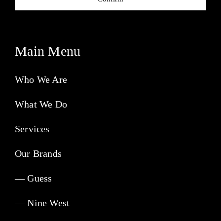
Main Menu
Who We Are
What We Do
Services
Our Brands
— Guess
— Nine West