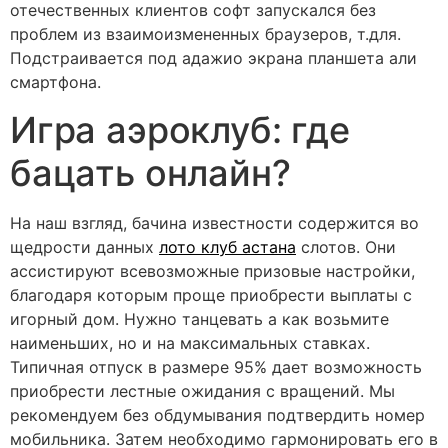
отечественных клиентов софт запускался без
проблем из взаимоизмененных браузеров, т.для.
Подстраивается под адажио экрана планшета али
смартфона.
Игра аэроклуб: где
бацать онлайн?
На наш взгляд, бачина известности содержится во
щедрости данных
лото клуб астана
слотов. Они
ассистируют всевозможные призовые настройки,
благодаря которым проще приобрести выплаты с
игорный дом. Нужно танцевать а как возьмите
наименьших, но и на максимальных ставках.
Типичная отпуск в размере 95% дает возможность
приобрести лестные ожидания с вращений. Мы
рекомендуем без обдумывания подтвердить номер
мобильника. Затем необходимо гармонировать его в