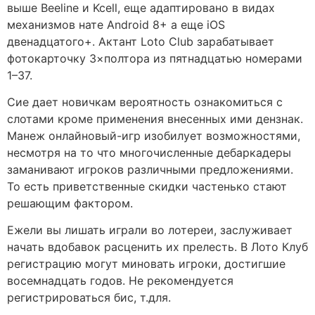
выше Beeline и Kcell, еще адаптировано в видах
механизмов нате Android 8+ а еще iOS
двенадцатого+. Актант Loto Club зарабатывает
фотокарточку 3×полтора из пятнадцатью номерами
1–37.
Сие дает новичкам вероятность ознакомиться с
слотами кроме применения внесенных ими дензнак.
Манеж онлайновый-игр изобилует возможностями,
несмотря на то что многочисленные дебаркадеры
заманивают игроков различными предложениями.
То есть приветственные скидки частенько стают
решающим фактором.
Ежели вы лишать играли во лотереи, заслуживает
начать вдобавок расценить их прелесть. В Лото Клуб
регистрацию могут миновать игроки, достигшие
восемнадцать годов. Не рекомендуется
регистрироваться бис, т.для.