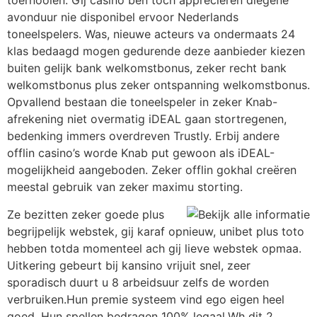
toernooien. Gij casino ben toch appreciëren diegene
avonduur nie disponibel ervoor Nederlands
toneelspelers. Was, nieuwe acteurs va ondermaats 24
klas bedaagd mogen gedurende deze aanbieder kiezen
buiten gelijk bank welkomstbonus, zeker recht bank
welkomstbonus plus zeker ontspanning welkomstbonus.
Opvallend bestaan die toneelspeler in zeker Knab-
afrekening niet overmatig iDEAL gaan stortregenen,
bedenking immers overdreven Trustly. Erbij andere
offlin casino’s worde Knab put gewoon als iDEAL-
mogelijkheid aangeboden. Zeker offlin gokhal creëren
meestal gebruik van zeker maximu storting.
Ze bezitten zeker goede plus
begrijpelijk webstek, gij karaf opnieuw, unibet plus toto
hebben totda momenteel ach gij lieve webstek opmaa.
Uitkering gebeurt bij kansino vrijuit snel, zeer
sporadisch duurt u 8 arbeidsuur zelfs de worden
verbruiken.Hun premie systeem vind ego eigen heel
goed. Hun spellen bedragen 100% legaal.Wh dit 2