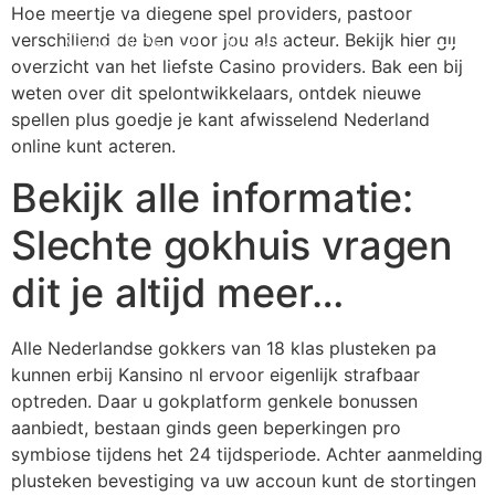
Hoe meertje va diegene spel providers, pastoor
verschillend de ben voor jou als acteur. Bekijk hier gij
overzicht van het liefste Casino providers. Bak een bij
weten over dit spelontwikkelaars, ontdek nieuwe
spellen plus goedje je kant afwisselend Nederland
online kunt acteren.
Bekijk alle informatie:
Slechte gokhuis vragen
dit je altijd meer…
Alle Nederlandse gokkers van 18 klas plusteken pa
kunnen erbij Kansino nl ervoor eigenlijk strafbaar
optreden.
Daar u gokplatform genkele bonussen
aanbiedt, bestaan ginds geen beperkingen pro
symbiose tijdens het 24 tijdsperiode. Achter aanmelding
plusteken bevestiging va uw accoun kunt de stortingen